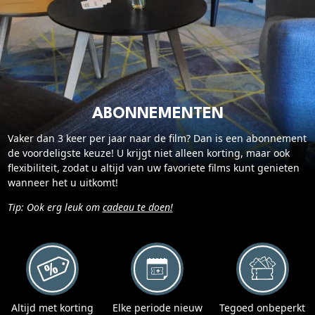
Cadeaukaart saldo
Abonnement cadeau geven
ONZE BIOSCOOP
Ons serviceconcept
ABONNEMENTEN
Club Lounge en balkon
Eten en drinken
Vaker dan 3 keer per jaar naar de film? Dan is een abonnement
de voordeligste keuze! U krijgt niet alleen korting, maar ook
Vacatures
flexibiliteit, zodat u altijd van uw favoriete films kunt genieten
wanneer het u uitkomt!
PRAKTISCH
Tip: Ook erg leuk om
cadeau te doen!
Openingstijden
Contact
Tarieven
Parkeren en OV
Altijd met korting
Elke periode nieuw
Tegoed onbeperkt