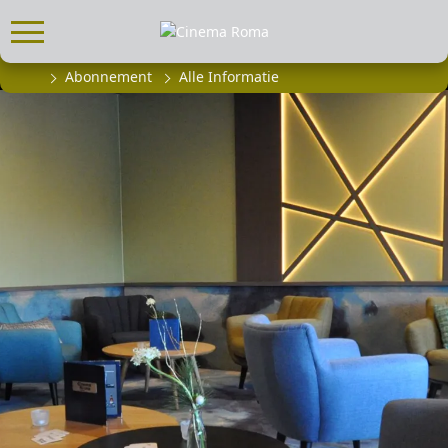
Abonnement
Alle Informatie
FILMPROGRAMMA
Actueel filmaanbod
Aanmelden filmprogramma
Kinderfeestjes
Privébioscoop of zaalhuur
ABONNEMENT
Alle informatie
Abonnement afsluiten
Inlog voor abonnees
CADEAUTIPS
Cadeaukaart kopen