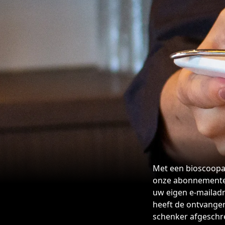
Tarieven
Parkeren en O
Met een bioscoopa
onze abonnementen
uw eigen e-mailadr
heeft de ontvanger
schenker afgeschre