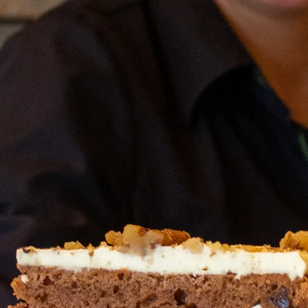
open
aldo
adeau
OP
ncept
n balkon
n
n