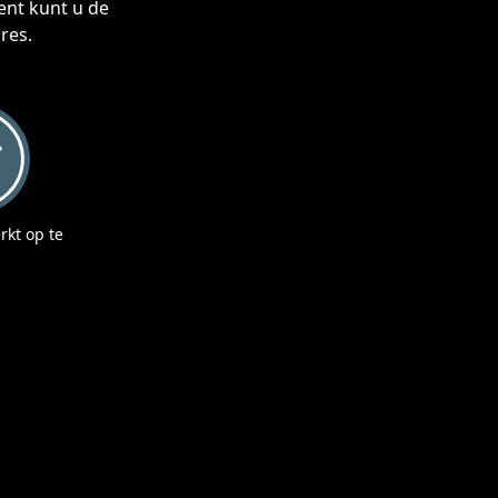
ent kunt u de
res.
kt op te
n