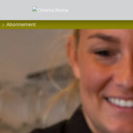
Abonnement
MMA
anbod
a
of zaalhuur
sluiten
onnees