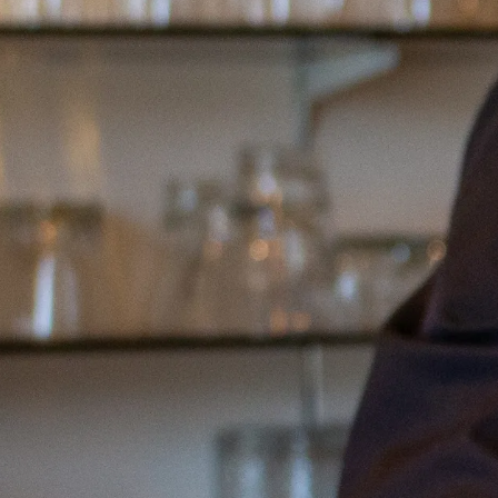
CADEAUTIPS
Cadeaukaart k
Cadeaukaart s
Abonnement c
geven
ONZE BIOSCO
Ons serviceco
Club Lounge e
Eten en drinke
Vacatures
PRAKTISCH
Openingstijde
Contact