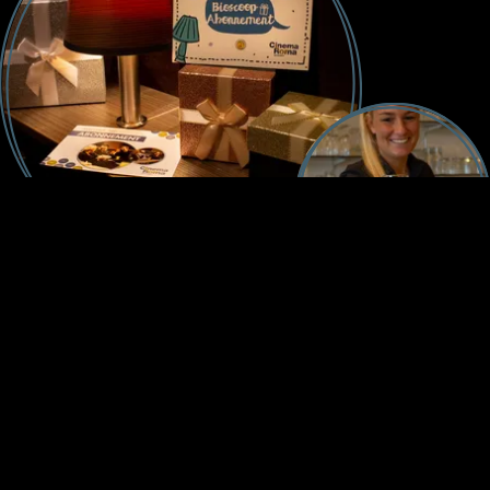
helpen u graag!
024 64 21 070
W
t
Bereikbaar vanaf 09:30 uur
Gemiddelde reactietijd:
30 sec
Gemidd