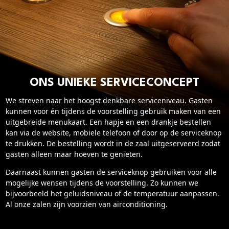
Cadeaukaart saldo
Abonnement cadeau geven
ONZE BIOSCOOP
Ons serviceconcept
ONS UNIEKE SERVICECONCEPT
Club Lounge en balkon
Eten en drinken
We streven naar het hoogst denkbare serviceniveau. Gasten
kunnen voor én tijdens de voorstelling gebruik maken van een
Vacatures
uitgebreide menukaart. Een hapje en een drankje bestellen
kan via de website, mobiele telefoon of door op de serviceknop
PRAKTISCH
te drukken. De bestelling wordt in de zaal uitgeserveerd zodat
gasten alleen maar hoeven te genieten.
Openingstijden
Daarnaast kunnen gasten de serviceknop gebruiken voor alle
Contact
mogelijke wensen tijdens de voorstelling. Zo kunnen we
Tarieven
bijvoorbeeld het geluidsniveau of de temperatuur aanpassen.
Parkeren en OV
Al onze zalen zijn voorzien van airconditioning.