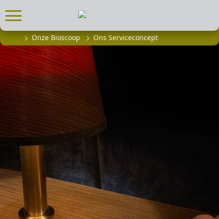
Onze Bioscoop
Ons Serviceconcept
FILMPROGRAMMA
Actueel filmaanbod
Aanmelden filmprogramma
Kinderfeestjes
Privébioscoop of zaalhuur
ABONNEMENT
Alle informatie
Abonnement afsluiten
Inlog voor abonnees
CADEAUTIPS
Cadeaukaart kopen