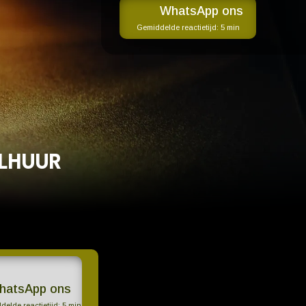
WhatsApp ons
Gemiddelde reactietijd:
5 min
LHUUR
hatsApp ons
elde reactietijd:
5 min