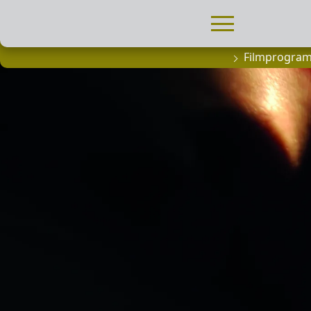
Filmprogra
FILMPROGRA
Actueel filma
Aanmelden
filmprogramm
Kinderfeestjes
Privébioscoop 
ABONNEMENT
Alle informatie
Abonnement af
Inlog voor ab