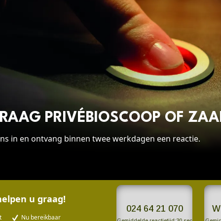
open
aldo
adeau
OP
ncept
RAAG PRIVÉBIOSCOOP OF ZAA
n balkon
ns in en ontvang binnen twee werkdagen een reactie.
n
helpen u graag!
n
024 64 21 070
W
t
Nu bereikbaar
Gemiddelde reactietijd:
30 sec
Gemidd