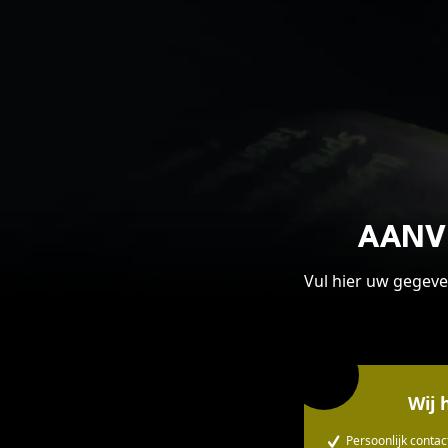
CADEAUTIPS
Cadeaukaart k
Cadeaukaart s
Abonnement c
geven
ONZE BIOSCO
Ons serviceco
AANV
Club Lounge e
Vul hier uw gegeve
Eten en drinke
Vacatures
PRAKTISCH
Wij 
Openingstijde
Persoonlijk contac
Contact