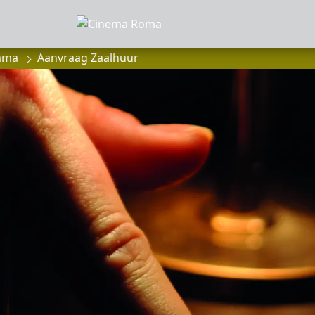
mma
Aanvraag Zaalhuur
MMA
anbod
a
of zaalhuur
sluiten
onnees