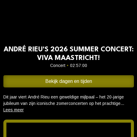
Cadeaukaart saldo
Abonnement cadeau geven
ONZE BIOSCOOP
Ons serviceconcept
ANDRÉ RIEU'S 2026 SUMMER CONCERT:
Club Lounge en balkon
VIVA MAASTRICHT!
Eten en drinken
Concert
•
02:57:00
Vacatures
Bekijk dagen en tijden
PRAKTISCH
Openingstijden
Dit jaar viert André Rieu een geweldige mijlpaal – het 20-jarige
Contact
jubileum van zijn iconische zomerconcerten op het prachtige
Vrijthof in Maastricht. Het concert werd live opgenomen in zijn
Tarieven
geliefde thuisstad en dit nieuwe bioscoopevenement markeert twee
Parkeren en OV
decennia vol muziek en onvergetelijke magische zomernachten.
Viva Maastricht! is een geweldig eerbetoon aan de stad waar het
allemaal begon. Samen met zijn wereldberoemde Johann Strauss