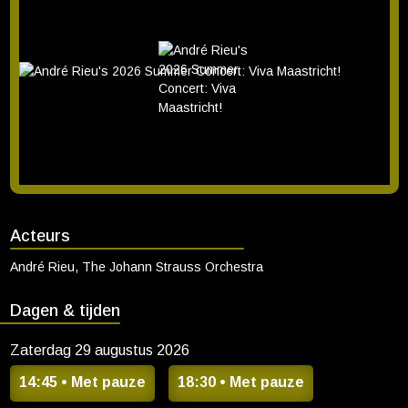
Orkest en een sprankelend ensemble van artiesten, brengt André
Rieu de sfeer, cultuur en warmte van zijn geboortestad tot leven
tijdens een spectaculair nieuw concert vol emotie en verwondering.
Van tijdloze walsen tot ontroerende klassiekers: dit historische
jubileumconcert belooft een avond vol passie, plezier en een
fantastisch gevoel van saamhorigheid. Wees erbij als het Vrijthof
opnieuw wordt omgetoverd tot een adembenemende balzaal in de
open lucht – alleen deze zomer in de bioscoop.
Acteurs
André Rieu, The Johann Strauss Orchestra
Dagen & tijden
Zaterdag 29 augustus 2026
14:45
• Met pauze
18:30
• Met pauze