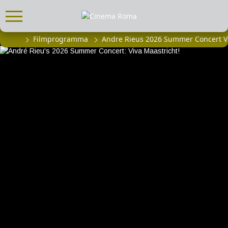
Filmprogramma
Andre Rieus 2026 Summer Concert Vi
FILMPROGRAMMA
Actueel filmaanbod
Aanmelden filmprogramma
Kinderfeestjes
Privébioscoop of zaalhuur
ABONNEMENT
Alle informatie
Abonnement afsluiten
Inlog voor abonnees
CADEAUTIPS
Cadeaukaart kopen