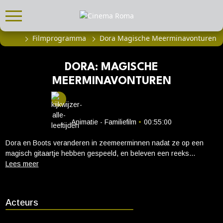
Filmprogramma
Dora Magische Meerminavonturen
FILMPROGRAMMA
Actueel filmaanbod
DORA: MAGISCHE
Aanmelden filmprogramma
MEERMINAVONTUREN
Kinderfeestjes
Privébioscoop of zaalhuur
Animatie - Familiefilm
•
00:55:00
ABONNEMENT
Dora en Boots veranderen in zeemeerminnen nadat ze op een
Alle informatie
magisch gitaartje hebben gespeeld, en beleven een reeks
Abonnement afsluiten
betoverende onderwateravonturen met hun nieuwe vrienden:
Marisol de Zeemeermin en haar dolfijnenvriendin Rosa. In de
Inlog voor abonnees
bonusaflevering, “Dora’s Verjaardagssurprise”, moeten Dora en
Boots haar verdwenen verjaardagstaart terugvinden.
Acteurs
CADEAUTIPS
Cadeaukaart kopen