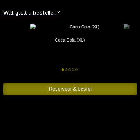
Cadeaukaart saldo
Wat gaat u bestellen?
Abonnement cadeau geven
ONZE BIOSCOOP
Coca Cola (XL)
Ons serviceconcept
Club Lounge en balkon
Eten en drinken
Vacatures
PRAKTISCH
Reserveer & bestel
Openingstijden
Contact
Tarieven
Parkeren en OV