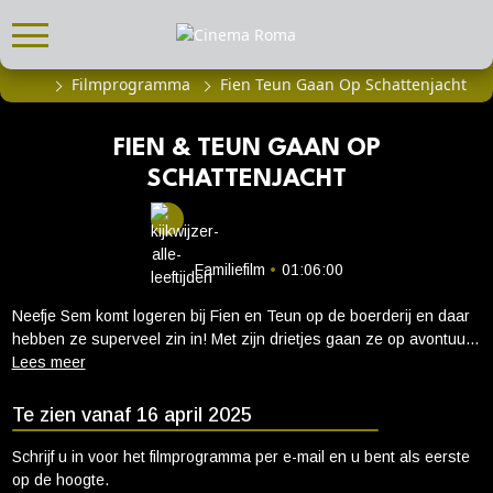
Filmprogramma
Fien Teun Gaan Op Schattenjacht
FILMPROGRAMMA
Actueel filmaanbod
FIEN & TEUN GAAN OP
Aanmelden filmprogramma
SCHATTENJACHT
Kinderfeestjes
Privébioscoop of zaalhuur
Familiefilm
•
01:06:00
ABONNEMENT
Neefje Sem komt logeren bij Fien en Teun op de boerderij en daar
Alle informatie
hebben ze superveel zin in! Met zijn drietjes gaan ze op avontuur
Abonnement afsluiten
en natuurlijk mogen de dieren ook mee. Als ze nog maar net op
weg zijn, doen ze al een grote ontdekking. Ze vinden een oude
Inlog voor abonnees
boot met een kist vol piratenkleding en ... een schatkaart! Dat kan
Te zien vanaf 16 april 2025
maar één ding betekenen: Het is tijd voor een schattenjacht!
CADEAUTIPS
Schrijf u in voor het filmprogramma per e-mail en u bent als eerste
Cadeaukaart kopen
op de hoogte.