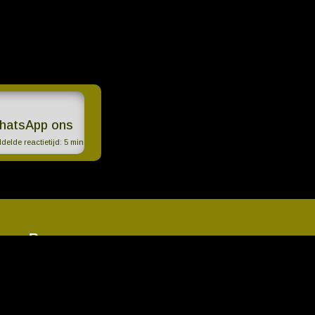
hatsApp ons
elde reactietijd:
5 min
ema Roma
Contact
ningstijden
s concept