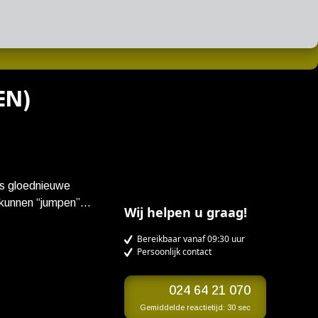
EN)
 kunnen “jumpen”
Wij helpen u graag!
dieren!
e te gebruiken, en
Bereikbaar vanaf 09:30 uur
Persoonlijk contact
aan. Geregisseerd
emmen van Piper
af 2026.
024 64 21 070
Gemiddelde reactietijd:
30 sec