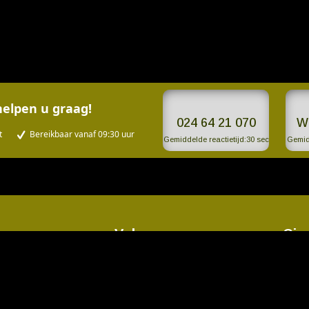
V
helpen u graag!
024 64 21 070
W
t
Bereikbaar vanaf 09:30 uur
Gemiddelde reactietijd:
30 sec
Gemidd
Volg ons op
Cin
aat 76
jchen
Ope
070
On