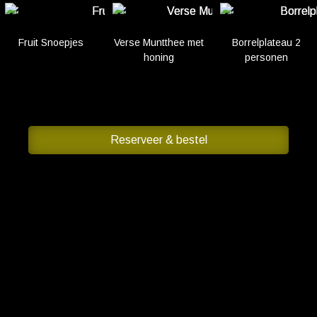
open
Fruit Snoepjes
Verse Muntthee met
Borrelplateau 2
aldo
honing
personen
adeau
OP
Reserveer & bestel
ncept
n balkon
n
n