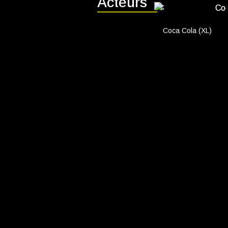
Acteurs
CADEAUTIPS
Cadeaukaart k
Coca Cola (XL)
Cadeaukaart s
Abonnement c
geven
ONZE BIOSCO
Ons serviceco
Club Lounge e
Eten en drinke
Vacatures
PRAKTISCH
Openingstijde
Contact