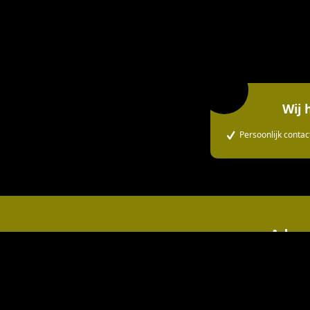
Tarieven
Parkeren en O
Wij 
Persoonlijk contac
Adres
Oude Klapstr
6602 AG Wi
024 64 21 