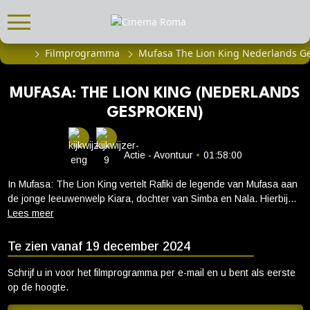
Filmprogramma
Mufasa The Lion King Nederlands G
FILMPROGRAMMA
Actueel filmaanbod
MUFASA: THE LION KING (NEDERLANDS
Aanmelden filmprogramma
GESPROKEN)
Kinderfeestjes
Privébioscoop of zaalhuur
Actie - Avontuur
•
01:58:00
ABONNEMENT
In Mufasa: The Lion King vertelt Rafiki de legende van Mufasa aan
de jonge leeuwenwelp Kiara, dochter van Simba en Nala. Hierbij
Alle informatie
wordt hij op eigenzinnige wijze ondersteund door Timon en
Abonnement afsluiten
Pumbaa. Het verhaal wordt verteld in flashbacks en introduceert
Mufasa als een wees. Hij is verloren, eenzaam en alleen... totdat
Te zien vanaf 19 december 2024
Inlog voor abonnees
hij een sympathieke leeuw genaamd Taka ontmoet, de erfgenaam
van een koninklijke bloedlijn. Deze toevallige ontmoeting zet een
Schrijf u in voor het filmprogramma per e-mail en u bent als eerste
CADEAUTIPS
een groot avontuur in gang van twee buitenbeentjes die opzoek
op de hoogte.
gaan naar hun lotsbestemming. Hun vriendschap wordt op de
Cadeaukaart kopen