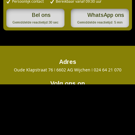
Persoonlijk contact
Bereikbaar vanaf 09:30 uur
WhatsApp ons
Gemiddelde reactietijd:
30 sec
Gemiddelde reactietijd:
5 min
Adres
Oude Klapstraat 76
6602 AG Wijchen
024 64 21 070
Volg ons op
Cinema Roma
Contact
Openingstijden
Ons concept