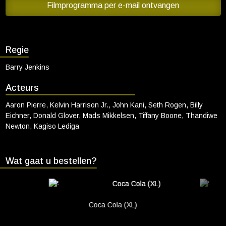
proef gesteld wanneer ze moeten samenwerken om een dreigende
Filmprogramma per e-mail ontvangen
Cadeaukaart saldo
en dodelijke vijand te verslaan.
Abonnement cadeau geven
Regie
ONZE BIOSCOOP
Ons serviceconcept
Barry Jenkins
Club Lounge en balkon
Acteurs
Eten en drinken
Aaron Pierre, Kelvin Harrison Jr., John Kani, Seth Rogen, Billy
Vacatures
Eichner, Donald Glover, Mads Mikkelsen, Tiffany Boone, Thandiwe
Newton, Kagiso Lediga
PRAKTISCH
Openingstijden
Wat gaat u bestellen?
Contact
Tarieven
Parkeren en OV
Coca Cola (XL)