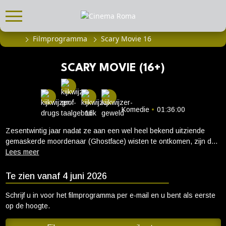
Filmprogramma
Scary Movie 16
FILMPROGRAMMA
Actueel filmaanbod
SCARY MOVIE (16+)
Aanmelden filmprogramma
Kinderfeestjes
Privébioscoop of zaalhuur
Komedie
•
01:36:00
Zesentwintig jaar nadat ze aan een wel heel bekend uitziende
ABONNEMENT
gemaskerde moordenaar (Ghostface) wisten te ontkomen, zijn de
Alle informatie
Core Four weer de pineut en daar worden alle horrorfilms
genadeloos in meegesleurd. Marlon Wayans (Shorty), Shawn
Abonnement afsluiten
Wayans (Ray), Anna Faris (Cindy) en Regina Hall (Brenda) keren
Te zien vanaf 4 juni 2026
Inlog voor abonnees
terug in Scary Movie om samen met oude favorieten en nieuwe
gezichten volledig de vloer aan te vegen met reboots, remakes,
Schrijf u in voor het filmprogramma per e-mail en u bent als eerste
CADEAUTIPS
requels, prequels, sequels, spin-offs, elevated horror, origin
op de hoogte.
stories, alles met het woord ‘legacy’ erin en elk ‘final chapter’ dat
Cadeaukaart kopen