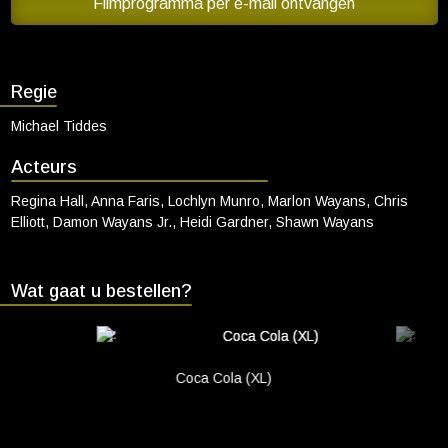
totaal niet final is. Niks wordt gespaard. Alle regels vliegen het
Filmprogramma per e-mail ontvangen
Cadeaukaart saldo
raam uit. Elke grens wordt overschreden. De Wayans zijn terug om
de cancelcultuur te cancellen.
Abonnement cadeau geven
Regie
ONZE BIOSCOOP
Michael Tiddes
Ons serviceconcept
Club Lounge en balkon
Acteurs
Eten en drinken
Regina Hall, Anna Faris, Lochlyn Munro, Marlon Wayans, Chris
Elliott, Damon Wayans Jr., Heidi Gardner, Shawn Wayans
Vacatures
PRAKTISCH
Wat gaat u bestellen?
Openingstijden
Contact
Tarieven
Coca Cola (XL)
Parkeren en OV