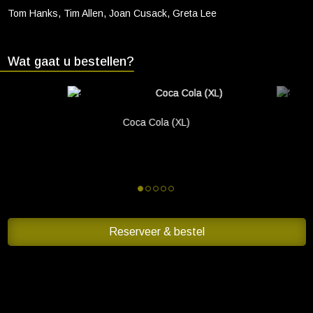
Cadeaukaart saldo
Tom Hanks, Tim Allen, Joan Cusack, Greta Lee
Abonnement cadeau geven
Wat gaat u bestellen?
ONZE BIOSCOOP
Ons serviceconcept
Club Lounge en balkon
Coca Cola (XL)
Eten en drinken
Vacatures
PRAKTISCH
Openingstijden
Reserveer & bestel
Contact
Tarieven
Parkeren en OV