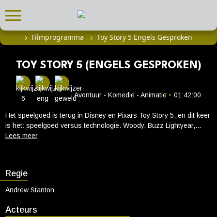
Filmprogramma
Toy Story 5 Engels Gesproken
FILMPROGRAMMA
Actueel filmaanbod
TOY STORY 5 (ENGELS GESPROKEN)
Aanmelden filmprogramma
Kinderfeestjes
Avontuur - Komedie - Animatie
•
01:42:00
Privébioscoop of zaalhuur
Het speelgoed is terug in Disney en Pixars Toy Story 5, en dit keer
is het: speelgoed versus technologie. Woody, Buzz Lightyear,
ABONNEMENT
Jessie en de rest van de groep zien hun rol op losse schroeven
Alle informatie
staan wanneer ze oog in oog komen te staan met Lilypad, een
gloednieuw tabletapparaat met eigen ontwrichtende ideeën over
Abonnement afsluiten
wat het beste is voor hun kind, Bonnie. Zal spelen ooit nog
Inlog voor abonnees
Regie
hetzelfde zijn? De film is exclusief in de Nederlandse bioscopen te
zien vanaf 17 juni 2026.
Andrew Stanton
CADEAUTIPS
Acteurs
Cadeaukaart kopen