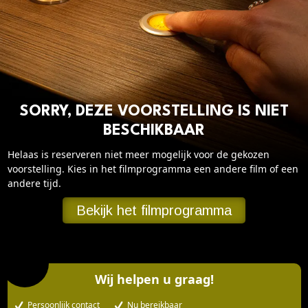
Cadeaukaart saldo
Abonnement cadeau geven
ONZE BIOSCOOP
Ons serviceconcept
SORRY, DEZE VOORSTELLING IS NIET
Club Lounge en balkon
BESCHIKBAAR
Eten en drinken
Helaas is reserveren niet meer mogelijk voor de gekozen
Vacatures
voorstelling. Kies in het filmprogramma een andere film of een
andere tijd.
PRAKTISCH
Bekijk het filmprogramma
Openingstijden
Contact
Tarieven
Parkeren en OV
Wij helpen u graag!
Persoonlijk contact
Nu bereikbaar