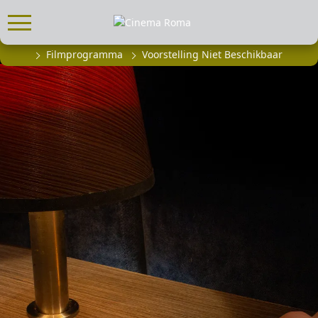
Filmprogramma
Voorstelling Niet Beschikbaar
FILMPROGRAMMA
Actueel filmaanbod
Aanmelden filmprogramma
Kinderfeestjes
Privébioscoop of zaalhuur
ABONNEMENT
Alle informatie
Abonnement afsluiten
Inlog voor abonnees
CADEAUTIPS
Cadeaukaart kopen