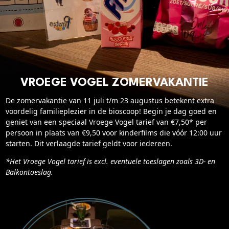
Cadeaukaart saldo
Abonnement cadeau geven
ONZE BIOSCOOP
Ons serviceconcept
VROEGE VOGEL ZOMERVAKANTIE
Club Lounge en balkon
Eten en drinken
De zomervakantie van 11 juli t/m 23 augustus betekent extra
voordelig familieplezier in de bioscoop! Begin je dag goed en
Vacatures
geniet van een speciaal Vroege Vogel tarief van €7,50* per
persoon in plaats van €9,50 voor kinderfilms die vóór 12:00 uur
PRAKTISCH
starten. Dit verlaagde tarief geldt voor iedereen.
Openingstijden
*Het Vroege Vogel tarief is excl. eventuele toeslagen zoals 3D- en
Balkontoeslag.
Contact
Tarieven
Parkeren en OV