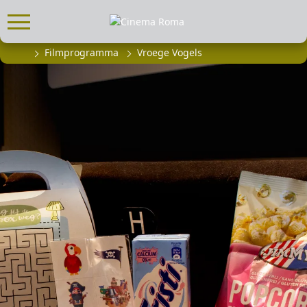
Filmprogramma
Vroege Vogels
FILMPROGRAMMA
Actueel filmaanbod
Aanmelden filmprogramma
Kinderfeestjes
Privébioscoop of zaalhuur
ABONNEMENT
Alle informatie
Abonnement afsluiten
Inlog voor abonnees
CADEAUTIPS
Cadeaukaart kopen